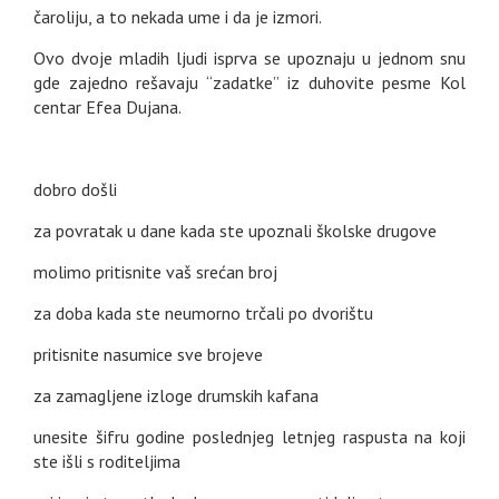
čaroliju, a to nekada ume i da je izmori.
Ovo dvoje mladih ljudi isprva se upoznaju u jednom snu
gde zajedno rešavaju “zadatke” iz duhovite pesme Kol
centar Efea Dujana.
dobro došli
za povratak u dane kada ste upoznali školske drugove
molimo pritisnite vaš srećan broj
za doba kada ste neumorno trčali po dvorištu
pritisnite nasumice sve brojeve
za zamagljene izloge drumskih kafana
unesite šifru godine poslednjeg letnjeg raspusta na koji
ste išli s roditeljima