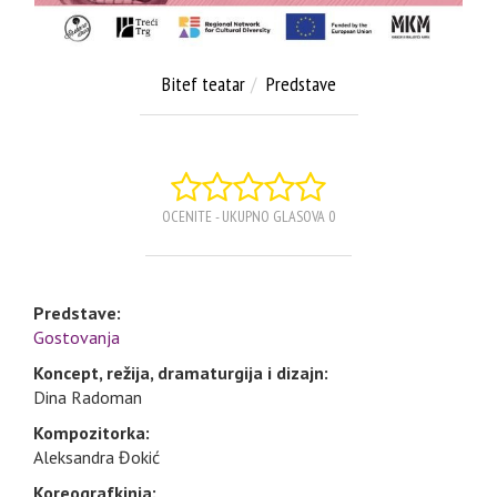
Bitef teatar
Predstave
OCENITE - UKUPNO GLASOVA 0
Predstave:
Gostovanja
Koncept, režija, dramaturgija i dizajn:
Dina Radoman
Kompozitorka:
Aleksandra Đokić
Koreografkinja: