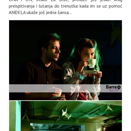
preispitivanja i lutanja do trenutka kada im se uz pomoć
ANĐELA ukaže još jedna šansa...
GALERIJA