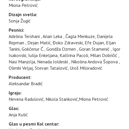
Miona Petrović
Dizajn svetla:
Sonja Žugić
Pesnici:
Adelina Tershani , Arian Leka , Čagla Menkuze, Danijela
Repman , Dejan Matić, Đoko Zdraveski, Efe Dujan, Eljan
Tanini, Gokčenur Č., Gondža Ozmen , Goran Stamenić , Igor
Isakovski, Iulija Enkeljana, Kaltrina Pacoli, Milan Dobričić ,
Nasi Manjolja, Nenada Joldeski , Nikolina Andova Šopova ,
Olimbi Veljaj, Stevan Tatalović, Uroš Miloradović
Producent:
Aleksandar Bradić
Igraju:
Nevena Radulović, Nikola Stanković,Miona Petrović
Glas:
Anja Kulić
Glas u pesmi Kol centar: