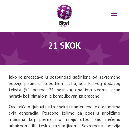
21 SKOK
Iako je predstava u potpunosti sačinjena od savremene
poezije pisane u slobodnom stihu, bez ikakvog dodatog
teksta (51 pesma, 21 pesnika), ona ima veoma jasan
narativ koji nimalo nije komplikovan za praćene.
Ova priča o ljubavi i introspekciji namenjena je gledaocima
svih generacija. Posebno želimo da poeziju približimo
mladima koji prema njoj imaju otpor kao nečemu
arhaičnom ili teško razumljivom. Savremena poezija