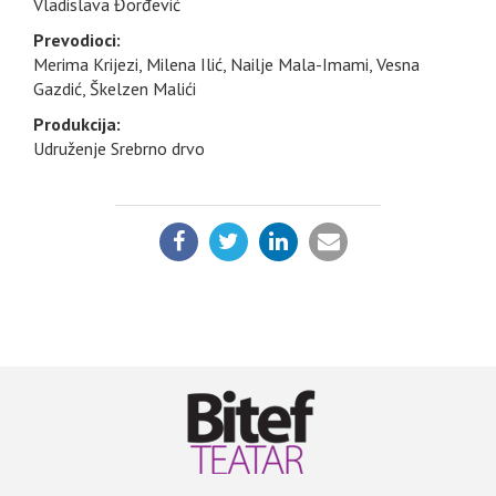
Vladislava Đorđević
Prevodioci:
Merima Krijezi, Milena Ilić, Nailje Mala-Imami, Vesna
Gazdić, Škelzen Malići
Produkcija:
Udruženje Srebrno drvo
PODELI: