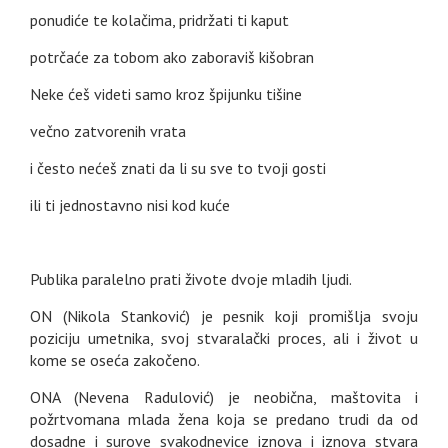
ponudiće te kolačima, pridržati ti kaput
potrčaće za tobom ako zaboraviš kišobran
Neke ćeš videti samo kroz špijunku tišine
večno zatvorenih vrata
i često nećeš znati da li su sve to tvoji gosti
ili ti jednostavno nisi kod kuće
Publika paralelno prati živote dvoje mladih ljudi.
ON (Nikola Stanković) je pesnik koji promišlja svoju
poziciju umetnika, svoj stvaralački proces, ali i život u
kome se oseća zakočeno.
ONA (Nevena Radulović) je neobična, maštovita i
požrtvomana mlada žena koja se predano trudi da od
dosadne i surove svakodnevice iznova i iznova stvara