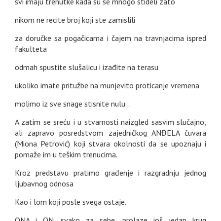
svi imaju trenutke kada su se mnogo stideli zato
nikom ne recite broj koji ste zamislili
za doručke sa pogačicama i čajem na travnjacima ispred
fakulteta
odmah spustite slušalicu i izađite na terasu
ukoliko imate pritužbe na munjevito proticanje vremena
molimo iz sve snage stisnite nulu...
A zatim se sreću i u stvarnosti naizgled sasvim slučajno,
ali zapravo posredstvom zajedničkog ANĐELA čuvara
(Miona Petrović) koji stvara okolnosti da se upoznaju i
pomaže im u teškim trenucima.
Kroz predstavu pratimo građenje i razgradnju jednog
ljubavnog odnosa
Kao i lom koji posle svega ostaje.
ONA i ON, svako za sebe, prolaze još jedan krug