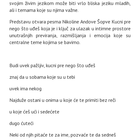
svojim živim jezikom može biti vrlo bliska jeziku mladih,
ali i temama koje su njima važne.
Predstavu otvara pesma Nikoline Andove Šopve Kucni pre
nego što uđeš koja je i ključ za ulazak u intimne prostore
unutrašnjih previranja, razmišljanja i emocija koje su
centralne teme kojima se bavimo.
Budi uvek pažljiv, kucni pre nego što uđeš
znaj da u sobama koje su u tebi
uvek ima nekog
Najduže ostani u onima u koje će te primiti bez reči
u koje ćeš ući i sedećete
dugo ćuteći
Neki od njih pitaće te za ime, pozvaće te da sedneš