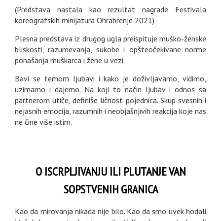
(Predstava nastala kao rezultat nagrade Festivala
koreografskih minijatura Ohrabrenje 2021)
Plesna predstava iz drugog ugla preispituje muško-ženske
bliskosti, razumevanja, sukobe i opšteočekivane norme
ponašanja muškarca i žene u vezi.
Bavi se temom ljubavi i kako je doživljavamo, vidimo,
uzimamo i dajemo. Na koji to način ljubav i odnos sa
partnerom utiče, definiše ličnost pojednica. Skup svesnih i
nejasnih emocija, razumnih i neobjašnjivih reakcija koje nas
ne čine više istim.
O ISCRPLJIVANJU ILI PLUTANJE VAN
SOPSTVENIH GRANICA
Kao da mirovanja nikada nije bilo. Kao da smo uvek hodali