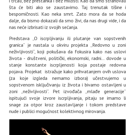
i trčali, bez prestanka i bez milosti. Kao da smo strahovali
šta će biti ako se zaustavimo. Taj trenutak tišine i
bespomičnosti. Kao neka smrt. Zato mora da se hoda
dalje, da bismo dokazali da smo živi, da nas drugi vide, i da
nas neće izbrisati iz svojih sećanja.
Predstava „O iscrpljivanju ili plutanje van sopstvenih
granica“ je nastala u okviru projekta „Redovno u zoni
neživljivosti“, koji pokušava da fokusira kako nas uslovi
života - društveni, politički, ekonomski, radni… dovode u
stanje konstante iscrpljenosti koja postaje redovna
pojava. Projekat istražuje kako prihvatanjem ovih uslova
(za koje izgleda nemamo izbora) učestvujemo u
sopstvenom isključivanju iz života i bivamo ostavljeni u
zoni „neživljivosti“. Pet izvođača „mlađe generacije“
ispitujući svoje izvore iscrpljivanja, pitaju se imamo li
snage za otpor kroz zaustavljanje i tokom predstave
nude i publici mogućnost kolektivnog mirovanja.
GALERIJA