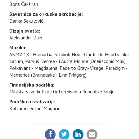
Boris Čakširan
Savetnica za cirkuske akrobacije:
Danka Sekulović
Dizajn svetla:
Aleksander Zain
Muzika:
AKMV-18 - Hamartia, Studiob Noir - Our little Hearts Like
Saturn, Parvus Decree - L’Autre Monde (Oneirscopic MIix),
Polkavant - Magdalena, Fade to Gray - Visage, Paradigm -
Memories (Brainquake - Linn Fringerg)
Finansijska podrška:
Ministarstvo kulture i informisanja Republike Srbije
Podrška u realizaciji:
Kulturni centar „Magacin“
PODELI: