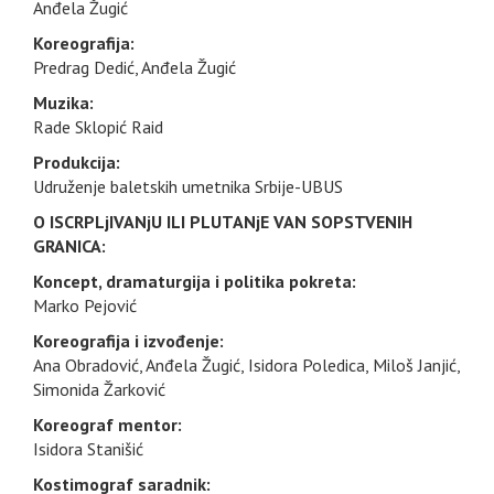
Anđela Žugić
Koreografija:
Predrag Dedić, Anđela Žugić
Muzika:
Rade Sklopić Raid
Produkcija:
Udruženje baletskih umetnika Srbije-UBUS
O ISCRPLjIVANjU ILI PLUTANjE VAN SOPSTVENIH
GRANICA:
Koncept, dramaturgija i politika pokreta:
Marko Pejović
Koreografija i izvođenje:
Ana Obradović, Anđela Žugić, Isidora Poledica, Miloš Janjić,
Simonida Žarković
Koreograf mentor:
Isidora Stanišić
Kostimograf saradnik: