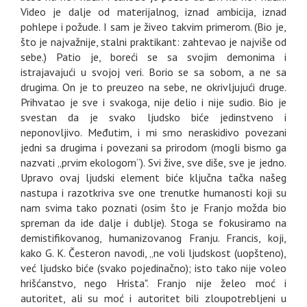
Video je dalje od materijalnog, iznad ambicija, iznad
pohlepe i požude. I sam je živeo takvim primerom. (Bio je,
što je najvažnije, stalni praktikant: zahtevao je najviše od
sebe.) Patio je, boreći se sa svojim demonima i
istrajavajući u svojoj veri. Borio se sa sobom, a ne sa
drugima. On je to preuzeo na sebe, ne okrivljujući druge.
Prihvatao je sve i svakoga, nije delio i nije sudio. Bio je
svestan da je svako ljudsko biće jedinstveno i
neponovljivo. Međutim, i mi smo neraskidivo povezani
jedni sa drugima i povezani sa prirodom (mogli bismo ga
nazvati „prvim ekologom“). Svi žive, sve diše, sve je jedno.
Upravo ovaj ljudski element biće ključna tačka našeg
nastupa i razotkriva sve one trenutke humanosti koji su
nam svima tako poznati (osim što je Franjo možda bio
spreman da ide dalje i dublje). Stoga se fokusiramo na
demistifikovanog, humanizovanog Franju. Francis, koji,
kako G. K. Česteron navodi, „ne voli ljudskost (uopšteno),
već ljudsko biće (svako pojedinačno); isto tako nije voleo
hrišćanstvo, nego Hrista". Franjo nije želeo moć i
autoritet, ali su moć i autoritet bili zloupotrebljeni u