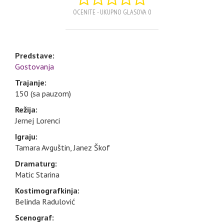
OCENITE - UKUPNO GLASOVA 0
Predstave:
Gostovanja
Trajanje:
150 (sa pauzom)
Režija:
Jernej Lorenci
Igraju:
Tamara Avguštin, Janez Škof
Dramaturg:
Matic Starina
Kostimografkinja:
Belinda Radulović
Scenograf: