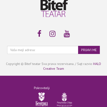
Vaša
PRIJAVI ME
mejl
adresa:
Copyright © Bitef teatar Sva prava rezervisana. / Sajt razvio
HALO
Creative Team
Pokrovitelji