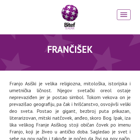
FRANČIŠEK
Franjo Asiški je velika religiozna, mitološka, istorijska i
umetnička ličnost. Njegov svetački oreol ostaje
neprevaziđen jer je postao simbol. Tokom vekova on je
prevazišao geografiju, pa čak i hrišćanstvo, osvojivši veliki
deo sveta. Postao je gigant, bezbroj puta prikazan,
literarizovan, mitski natčovek, anđeo, skoro Bog. Ipak, iza
lika velikog Franje Asiškog stoji običan čovek po imenu
Franjo, koji je živeo u antičko doba. Sagledao je svet i
sebe na nov način i takođe je počeo da živi na nov način.