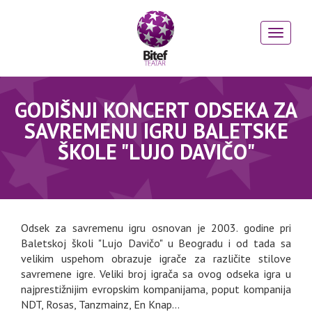
GODIŠNJI KONCERT ODSEKA ZA
SAVREMENU IGRU BALETSKE
ŠKOLE "LUJO DAVIČO"
Odsek za savremenu igru osnovan je 2003. godine pri
Baletskoj školi "Lujo Davičo" u Beogradu i od tada sa
velikim uspehom obrazuje igrače za različite stilove
savremene igre. Veliki broj igrača sa ovog odseka igra u
najprestižnijim evropskim kompanijama, poput kompanija
NDT, Rosas, Tanzmainz, En Knap...