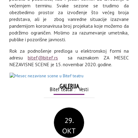
večernjem terminu. Svake sezone se trudimo da
obezbedimo prostor za izvođenje što većeg broja
predstava, ali je zbog vanredne situacije izazvane
pandemijom koronavirusa broj projekata koje možemo da
podržimo ograničen. Molimo za razumevanje umetnika,
publike i pozorišne javnosti.
Rok za podnošenje predloga u elektronskoj formi na
adresu
bitef@bitef.rs
sa naznakom ZA MESEC
NEZAVISNE SCENE je 15. novembar 2020. godine.
GALERIJA
Bitef teatar
Vesti
29.
OKT