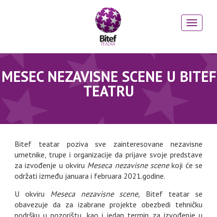
MESEC NEZAVISNE SCENE U BITEF
TEATRU
Bitef teatar poziva sve zainteresovane nezavisne
umetnike, trupe i organizacije da prijave svoje predstave
za izvođenje u okviru
Meseca nezavisne scene
koji će se
održati između januara i februara 2021.godine.
U okviru
Meseca nezavisne scene,
Bitef teatar se
obavezuje da za izabrane projekte obezbedi tehničku
podršku u pozorištu, kao i jedan termin za izvođenje u