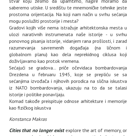
stvar koju želimo da upamtimo, najpre moramo da
saberemo utiske. U središtu te mnemoničke tehnike jeste
prostorna orijentacija. Na koji nam način u svrhu sećanja
mogu poslužiti prostorije i mesta?
Gradovi kojih više nema istražuje arhitektonska mesta u
ulozi narativnih instrumenata naše istorije - u svrhu
ponovnog pisanja istorije, vidanjem rana prošlosti, i zarad
razumevanja savremenih događaja (na ličnom i
globalnom planu) kao dela neprekidnog ciklusa koji
doživljavamo kao protok vremena.
Sećajući se gradova... priče očevidaca bombardovanja
Drezdena u februaru 1945, koje se prepliću se sa
sećanjima izvođača i njihovih porodica na slična iskustva
iz NATO bombardovanja, ukazuju na to da se talasi
istorije i politike ponavljaju.
Komad takođe preispituje odnose arhitekture i memorije
kao fizičkog iskustva
Konstanca Makras
Cities that no longer exist
explore the art of memory, or