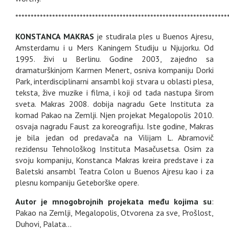
*********************************************************************
KONSTANCA MAKRAS
je studirala ples u Buenos Ajresu,
Amsterdamu i u Mers Kaningem Studiju u Njujorku. Od
1995. živi u Berlinu. Godine 2003, zajedno sa
dramaturškinjom Karmen Menert, osniva kompaniju Dorki
Park, interdisciplinarni ansambl koji stvara u oblasti plesa,
teksta, žive muzike i filma, i koji od tada nastupa širom
sveta. Makras 2008. dobija nagradu Gete Instituta za
komad Pakao na Zemlji. Njen projekat Megalopolis 2010.
osvaja nagradu Faust za koreografiju. Iste godine, Makras
je bila jedan od predavača na Vilijam L. Abramovič
rezidensu Tehnološkog Instituta Masačusetsa. Osim za
svoju kompaniju, Konstanca Makras kreira predstave i za
Baletski ansambl Teatra Colon u Buenos Ajresu kao i za
plesnu kompaniju Geteborške opere.
Autor je mnogobrojnih projekata među kojima su
:
Pakao na Zemlji, Megalopolis, Otvorena za sve, Prošlost,
Duhovi, Palata...