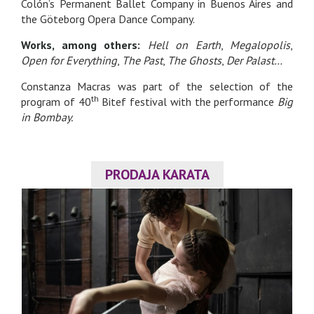
Colón’s Permanent Ballet Company in Buenos Aires and
the Göteborg Opera Dance Company.
Works, among others:
Hell on Earth
,
Megalopolis
,
Open for Everything
,
The Past
,
The Ghosts
,
Der Palast…
Constanza Macras was part of the selection of the
th
program of 40
Bitef festival with the performance
Big
in Bombay.
PRODAJA KARATA
GALERIJA