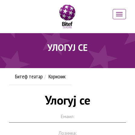
УЛОГУЈ СЕ
Битеф театар
Корисник
Улогуј се
Емаил:
Лозинка: