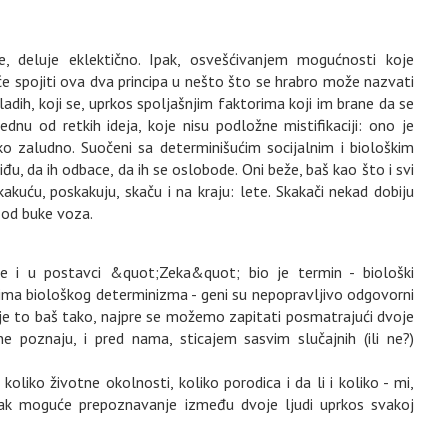
e, deluje eklektično. Ipak, osvešćivanjem mogućnosti koje
će spojiti ova dva principa u nešto što se hrabro može nazvati
adih, koji se, uprkos spoljašnjim faktorima koji im brane da se
dnu od retkih ideja, koje nisu podložne mistifikaciji: ono je
kako zaludno. Suočeni sa determinišućim socijalnim i biološkim
đu, da ih odbace, da ih se oslobode. Oni beže, baš kao što i svi
skakuću, poskakuju, skaču i na kraju: lete. Skakači nekad dobiju
u od buke voza.
je i u postavci &quot;Zeka&quot; bio je termin - biološki
ima biološkog determinizma - geni su nepopravljivo odgovorni
i je to baš tako, najpre se možemo zapitati posmatrajući dvoje
 ne poznaju, i pred nama, sticajem sasvim slučajnih (ili ne?)
koliko životne okolnosti, koliko porodica i da li i koliko - mi,
ipak moguće prepoznavanje između dvoje ljudi uprkos svakoj