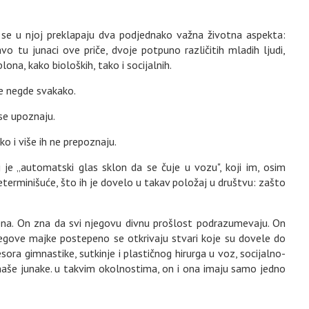
 se u njoj preklapaju dva podjednako važna životna aspekta:
vo tu junaci ove priče, dvoje potpuno različitih mladih ljudi,
ona, kako bioloških, tako i socijalnih.
de negde svakako.
se upoznaju.
o i više ih ne prepoznaju.
elj je „automatski glas sklon da se čuje u vozu", koji im, osim
terminišuće, što ih je dovelo u takav položaj u društvu: zašto
na. On zna da svi njegovu divnu prošlost podrazumevaju. On
jegove majke postepeno se otkrivaju stvari koje su dovele do
ra gimnastike, sutkinje i plastičnog hirurga u voz, socijalno-
 naše junake. u takvim okolnostima, on i ona imaju samo jedno