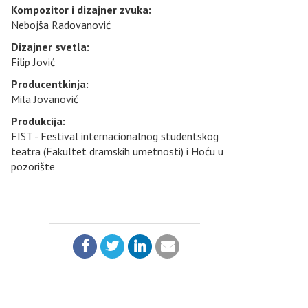
Kompozitor i dizajner zvuka:
Nebojša Radovanović
Dizajner svetla:
Filip Jović
Producentkinja:
Mila Jovanović
Produkcija:
FIST - Festival internacionalnog studentskog
teatra (Fakultet dramskih umetnosti) i Hoću u
pozorište
PODELI: