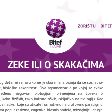
O POZORIŠTU
BITE
ZEKE ILI O SKAKAČIMA
og determinizma u kome je ukorenjena težnja da se socijalno-
e, biološke zakonitosti. Ova agrumentacija po kojoj se svako
ređeno njegovom biologijom, primenjena na čoveka bi
kako fizičkih, tako kulturoloških, isključivo na biologiju. Kao
reba nauke, koje su uticale formativno na društvenu paradigmu,
java poput rasizma, eugenike, klasnih podela, mizoginije i drugih,