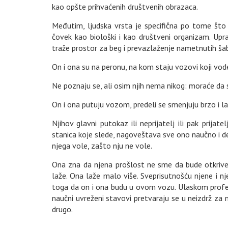
kao opšte prihvaćenih društvenih obrazaca.
Međutim, ljudska vrsta je specifična po tome što
čovek kao biološki i kao društveni organizam. Upra
traže prostor za beg i prevazlaženje nametnutih šabl
On i ona su na peronu, na kom staju vozovi koji vo
Ne poznaju se, ali osim njih nema nikog: moraće da 
On i ona putuju vozom, predeli se smenjuju brzo i lak
Njihov glavni putokaz ili neprijatelj ili pak prijat
stanica koje slede, nagoveštava sve ono naučno i de
njega vole, zašto nju ne vole.
Ona zna da njena prošlost ne sme da bude otkrive
laže. Ona laže malo više. Sveprisutnošću njene i n
toga da on i ona budu u ovom vozu. Ulaskom profeso
naučni uvreženi stavovi pretvaraju se u neizdrž za
drugo.