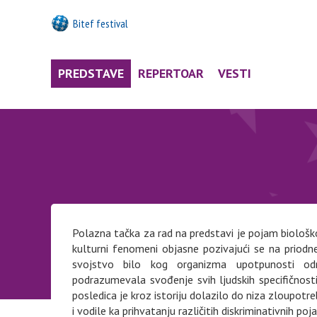
Bitef festival
PREDSTAVE
REPERTOAR
VESTI
Polazna tačka za rad na predstavi je pojam biološk
kulturni fenomeni objasne pozivajući se na priodn
svojstvo bilo kog organizma upotpunosti od
podrazumevala svođenje svih ljudskih specifičnosti, 
posledica je kroz istoriju dolazilo do niza zloupot
i vodile ka prihvatanju različitih diskriminativnih po