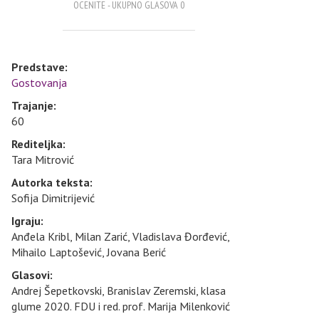
OCENITE - UKUPNO GLASOVA 0
Predstave:
Gostovanja
Trajanje:
60
Rediteljka:
Tara Mitrović
Autorka teksta:
Sofija Dimitrijević
Igraju:
Anđela Kribl, Milan Zarić, Vladislava Đorđević,
Mihailo Laptošević, Jovana Berić
Glasovi:
Andrej Šepetkovski, Branislav Zeremski, klasa
glume 2020. FDU i red. prof. Marija Milenković