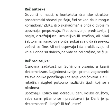
Reč autorke:
Govoriti o nauci, u kontekstu dramske struktur
postdramski obrasci pružaju, čini se kao da je mogu
komadom. "ZEKE ili o skakačima" je priča o dvoje ml
upoznaju, prepoznaju. Prepoznavanje predstavlja je
naglo, otrežnjujuće, uzbudljivo ili strašno, ali ni
šablonima, junaci ove priče, pokušavaju da ih prevazi
zečevi to čine. Ali oni uspevaju i da proklizavaju, 
krila. I onda su daleko, ne vide se od prašine, ne čuj
Reč rediteljke:
Osnovna zadatost pri Sofijinom pisanju, a kasni
determinizam. Najjednostavnije - prema zagovornic
za sve oblike ponašanja i delanja kod čoveka. Da l
mladih, naizgled potpuno različitih ljudi, koji se
okolnosti -
upoznaju. Koliko nas određuju geni, koliko društvo, 
sebe sami, pitamo se i predstava i ja. Da li je 
determinanti? Ili nije? Ili baš jeste?