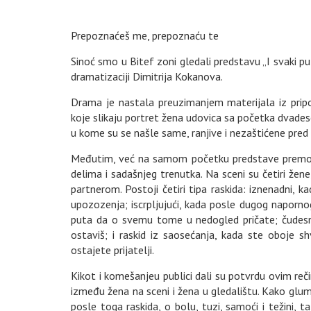
Prepoznaćeš me, prepoznaću te
Sinoć smo u Bitef zoni gledali predstavu „I svaki pu
dramatizaciji Dimitrija Kokanova.
Drama je nastala preuzimanjem materijala iz prip
koje slikaju portret žena udovica sa početka dvade
u kome su se našle same, ranjive i nezaštićene pred
Međutim, već na samom početku predstave premošć
delima i sadašnjeg trenutka. Na sceni su četiri žen
partnerom. Postoji četiri tipa raskida: iznenadni, 
upozozenja; iscrpljujući, kada posle dugog naporn
puta da o svemu tome u nedogled pričate; čudesni, 
ostaviš; i raskid iz saosećanja, kada ste oboje sh
ostajete prijatelji.
Kikot i komešanjeu publici dali su potvrdu ovim re
između žena na sceni i žena u gledalištu. Kako glum
posle toga raskida, o bolu, tuzi, samoći i težini, 