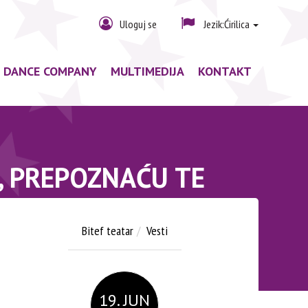
Uloguj se
Jezik:
Ćirilica
F DANCE COMPANY
MULTIMEDIJA
KONTAKT
, PREPOZNAĆU TE
Bitef teatar
Vesti
19. JUN