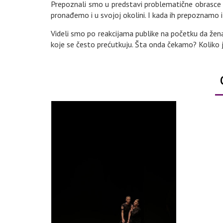
Prepoznali smo u predstavi problematične obrasce s
pronađemo i u svojoj okolini. I kada ih prepoznamo
Videli smo po reakcijama publike na početku da žen
koje se često prećutkuju. Šta onda čekamo? Koliko jo