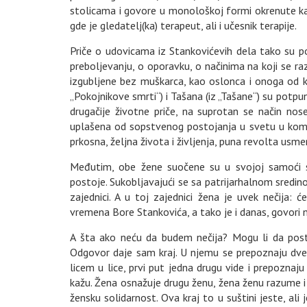
stolicama i govore u monološkoj formi okrenute ka 
gde je gledatelj(ka) terapeut, ali i učesnik terapije.
Priče o udovicama iz Stankovićevih dela tako su p
preboljevanju, o oporavku, o načinima na koji se r
izgubljene bez muškarca, kao oslonca i onoga od ko
„Pokojnikove smrti“) i Tašana (iz „Tašane“) su potpun
drugačije životne priče, na suprotan se način no
uplašena od sopstvenog postojanja u svetu u kome
prkosna, željna života i življenja, puna revolta usme
Međutim, obe žene suočene su u svojoj samoći 
postoje. Sukobljavajući se sa patrijarhalnom sred
zajednici. A u toj zajednici žena je uvek nečija: 
vremena Bore Stankovića, a tako je i danas, govori
A šta ako neću da budem nečija? Mogu li da pos
Odgovor daje sam kraj. U njemu se prepoznaju dve 
licem u lice, prvi put jedna drugu vide i prepoznaj
kažu. Žena osnažuje drugu ženu, žena ženu razume i 
žensku solidarnost. Ova kraj to u suštini jeste, ali