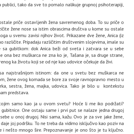
publici, tako da sve to pomalo nalikuje grupnoj psihoterapiji,
ostale priče ostavljenih žena savremenog doba. To su priče o
azičite žene nose sa istim obrascima društva u kome su ostale
ga u svemu zavisi njihov život. Prikazane dve žene, Anica (iz
o različite. Pripadaju različitim društvenim slojevima, imale su
se sa gubitkom: dok Anica beži od sveta i zatvara se u sebe
 ona bez muškarca ne zna ko je, Tašana je, sa druge strane,
renog ka životu koji se od nje kao udovice očekuje da živi.
sa najstrašnijom istinom: da one u svetu bez muškarca ne
inom, žene ovog komada se bore za svoje ravnopravno mesto u
ćerka, sestra, žena, majka, udovica. Tako je bilo u kontekstu
 nam predstava.
tojim samo kao ja u ovom svetu? Hoće li me iko podržati?
gubitnice. One ostaju same i prvi put se nalaze jedna drugoj
u sebe u onoj drugoj. Nisi sama, kažu. Ovo je za sve jake žene,
daje joj podršku. To ne treba da vidimo isključivo kao poziv na
 je i nešto mnogo šire. Prepoznavanje je ono što je tu ključno.