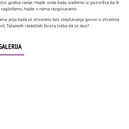
to godina ranije. Hajde onda kada izađemo iz pozorišta da ih
 i sagledamo, hajde o njima razgovaramo.
ama prija kada se otvoreno bez ulepšavanja govori o stvarima
š Tašaninih i Ankičinih života treba da se desi?
GALERIJA