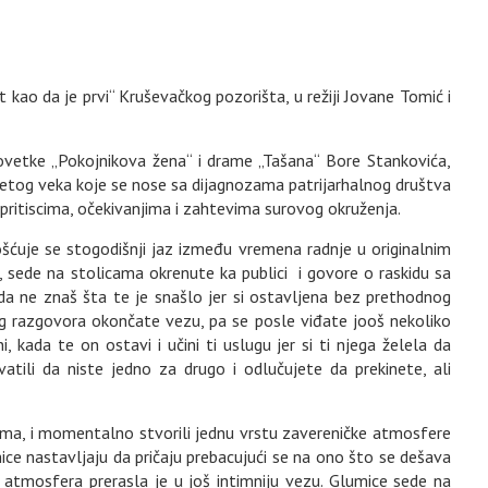
t kao da je prvi“ Kruševačkog pozorišta, u režiji Jovane Tomić i
ovetke „Pokojnikova žena“ i drame „Tašana“ Bore Stankovića,
setog veka koje se nose sa dijagnozama patrijarhalnog društva
 pritiscima, očekivanjima i zahtevima surovog okruženja.
uje se stogodišnji jaz između vremena radnje u originalnim
e, sede na stolicama okrenute ka publici i govore o raskidu sa
kada ne znaš šta te je snašlo jer si ostavljena bez prethodnog
og razgovora okončate vezu, pa se posle viđate jooš nekoliko
kada te on ostavi i učini ti uslugu jer si ti njega želela da
vatili da niste jedno za drugo i odlučujete da prekinete, ali
čima, i momentalno stvorili jednu vrstu zavereničke atmosfere
ice nastavljaju da pričaju prebacujući se na ono što se dešava
ta atmosfera prerasla je u još intimniju vezu. Glumice sede na